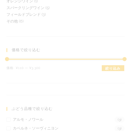
1
オレンジワイン
1
個
の
5
スパークリングワイン
5
個
の
商
3
フィールドブレンド
3
個
の
商
品
6
その他
6
個
の
商
品
個
の
商
品
の
商
品
商
品
品
価格で絞り込む
最
最
価格:
¥110
—
¥3,300
絞り込み
低
高
価
価
格
格
ぶどう品種で絞り込む
アルモ・ノワール
(3)
カベルネ・ソーヴィニヨン
(3)