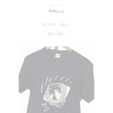
択
白ワイン
で
き
甲州2024
ま
す
¥
2,200
（税込）
続きを読む