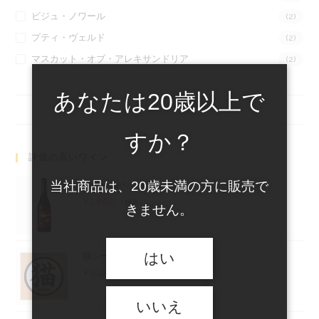
ビジュ・ノワール
(2)
プティ・ヴェルド
(2)
マスカット・オブ・アレキサンドリア
(2)
あなたは20歳以上で
すか？
評価の高いワイン
当社商品は、20歳未満の方に販売で
mäkiokaペティヤン2025
¥
2,860
（税込）
きません。
はい
猫シール令和8年度（あんず）
¥
550
（税込）
いいえ