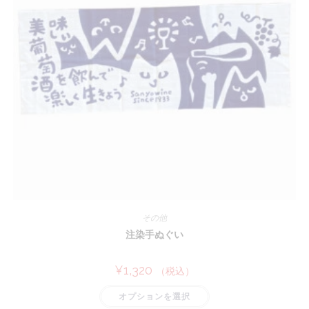
その他
注染手ぬぐい
¥
1,320
（税込）
こ
オプションを選択
の
商