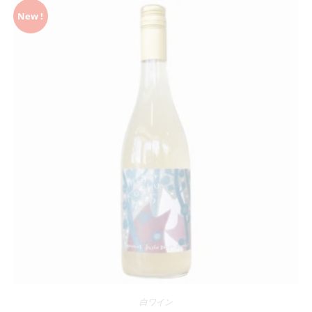
New !
白ワイン