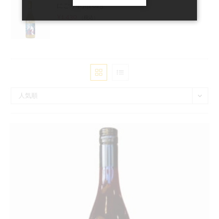
にごり甲州2025
¥
1,430
（税込）
人気順