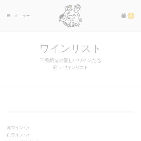
コ
ン
メニュー
0
テ
ン
ツ
へ
ワインリスト
ス
キ
三養醸造の愛しいワインたち
ッ
>
ワインリスト
プ
3
赤ワイン
3
7
白ワイン
7
個