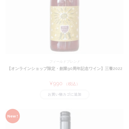
オ
プ
シ
ョ
ン
は
商
品
ペ
ー
ジ
か
ら
選
択
フィールドブレンド
で
き
【オンラインショップ限定・創業90周年記念ワイン】三養2022
ま
す
¥
990
（税込）
お買い物カゴに追加
New !