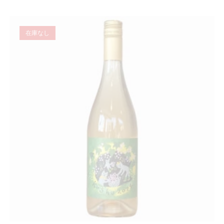
品
に
は
複
在庫なし
数
の
バ
リ
エ
ー
シ
ョ
ン
が
あ
り
ま
す。
オ
プ
シ
ョ
ン
は
商
品
ペ
ー
ジ
か
ら
選