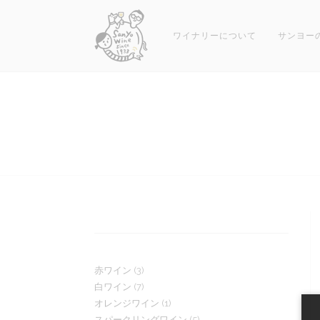
コ
ン
ワイナリーについて
サンヨー
テ
ン
ツ
へ
ス
キ
ッ
プ
3
赤ワイン
3
7
白ワイン
7
個
1
オレンジワイン
1
個
の
5
スパークリングワイン
5