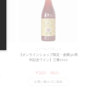
フィールドブレンド
【オンラインショップ限定・創業90周
年記念ワイン】三養2022
）
¥
990
（税込）
お買い物カゴに追加