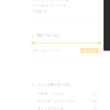
個
の
商
3
フィールドブレンド
3
個
の
商
品
6
その他
6
個
の
商
品
個
の
商
品
の
商
品
商
品
品
価格で絞り込む
最
最
価格:
¥990
—
¥2,860
絞り込み
低
高
価
価
格
格
ぶどう品種で絞り込む
アルモ・ノワール
(3)
カベルネ・ソーヴィニヨン
(3)
サンジョヴェーゼ
(1)