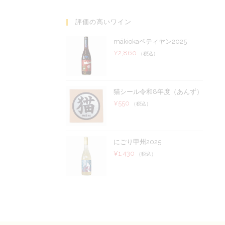
評価の高いワイン
mäkiokaペティヤン2025
¥
2,860
（税込）
猫シール令和8年度（あんず）
¥
550
（税込）
にごり甲州2025
¥
1,430
（税込）