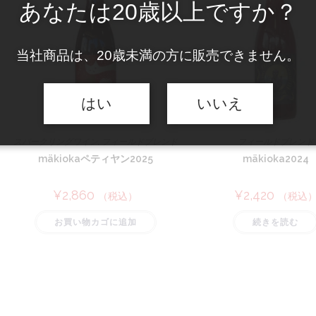
あなたは20歳以上ですか？
当社商品は、20歳未満の方に販売できません。
はい
いいえ
スパークリングワイン
,
フィールドブレンド
フィールドブレンド
mäkiokaペティヤン2025
mäkioka2024
¥
2,860
¥
2,420
（税込）
（税込
お買い物カゴに追加
続きを読む