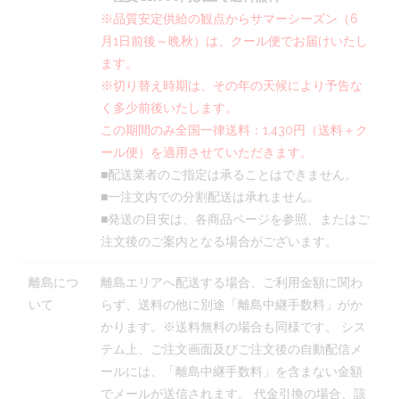
※品質安定供給の観点からサマーシーズン（6
月1日前後～晩秋）は、クール便でお届けいたし
ます。
※切り替え時期は、その年の天候により予告な
く多少前後いたします。
この期間のみ全国一律送料：1,430円（送料＋ク
ール便）を適用させていただきます。
■配送業者のご指定は承ることはできません。
■一注文内での分割配送は承れません。
■発送の目安は、各商品ページを参照、またはご
注文後のご案内となる場合がございます。
離島につ
離島エリアへ配送する場合、ご利用金額に関わ
いて
らず、送料の他に別途「離島中継手数料」がか
かります。※送料無料の場合も同様です。 シス
テム上、ご注文画面及びご注文後の自動配信メ
ールには、「離島中継手数料」を含まない金額
でメールが送信されます。 代金引換の場合、該