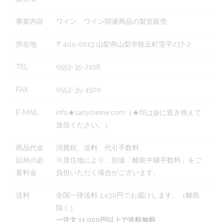
事業内容
ワイン、ワイン関連商品の製造販売
所在地
〒404-0013 山梨県山梨市牧丘町窪平237-2
TEL
0553-35-2108
FAX
0553-35-4500
E-MAIL
info★sanyowine.com（★印は@に置き換えて
送信ください。）
商品代金
消費税、送料、代引手数料
以外の必
※居住地により、別途「離島中継手数料」をご
要料金
負担いただく場合がございます。
送料
全国一律送料 1,430円でお届けします。（離島
除く）
一注文 11,000円以上で送料無料