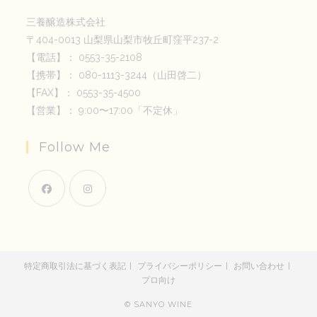
三養醸造株式会社
〒404-0013 山梨県山梨市牧丘町窪平237-2
【電話】： 0553-35-2108
【携帯】： 080-1113-3244（山田啓二）
【FAX】： 0553-35-4500
【営業】： 9:00〜17:00「不定休」
Follow Me
新
新
し
し
い
い
特定商取引法に基づく表記
プライバシーポリシー
お問い合わせ
タ
タ
プロ向け
ブ
ブ
で
で
© SANYO WINE