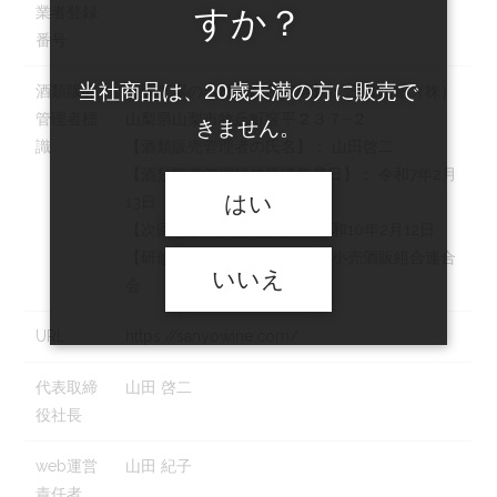
すか？
業者登録
番号
当社商品は、20歳未満の方に販売で
酒類販売
【販売場の名称及び所在地】： 三養醸造（株）
管理者標
山梨県山梨市牧丘町窪平２３７−２
きません。
識
【酒類販売管理者の氏名】： 山田啓二
【酒類販売管理研修受講年月日】： 令和7年2月
はい
13日
【次回研修の受講期限】： 令和10年2月12日
【研修実施団体名】： 山梨県小売酒販組合連合
いいえ
会
URL
https://sanyowine.com/
代表取締
山田 啓二
役社長
web運営
山田 紀子
責任者