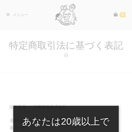
コ
ン
メニュー
0
テ
ン
ツ
へ
特定商取引法に基づく表記
ス
キ
ッ
プ
販売業者
三養醸造株式会社
あなたは20歳以上で
適格請求
T5090001008905
書発行事