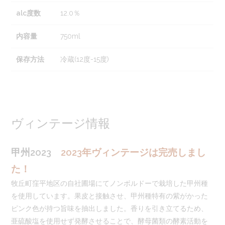
alc度数
12.0％
内容量
750ml
保存方法
冷蔵(12度-15度)
ヴィンテージ情報
甲州2023
2023年ヴィンテージは完売しまし
た！
牧丘町窪平地区の自社圃場にてノンボルドーで栽培した甲州種
を使用しています。果皮と接触させ、甲州種特有の紫がかった
ピンク色が持つ旨味を抽出しました。香りを引き立てるため、
亜硫酸塩を使用せず発酵させることで、酵母菌類の酵素活動を