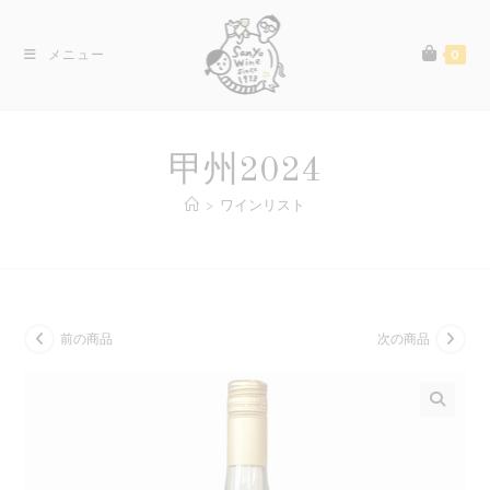
コ
ン
メニュー
0
テ
ン
ツ
へ
甲州2024
ス
キ
>
ワインリスト
ッ
プ
前の商品
次の商品