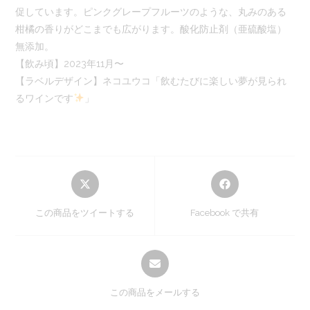
促しています。ピンクグレープフルーツのような、丸みのある
柑橘の香りがどこまでも広がります。酸化防止剤（亜硫酸塩）
無添加。
【飲み頃】2023年11月〜
【ラベルデザイン】ネコユウコ「飲むたびに楽しい夢が見られ
るワインです
」
Opens
Opens
in
in
a
a
この商品をツイートする
Facebook で共有
new
new
window
window
Opens
in
a
この商品をメールする
new