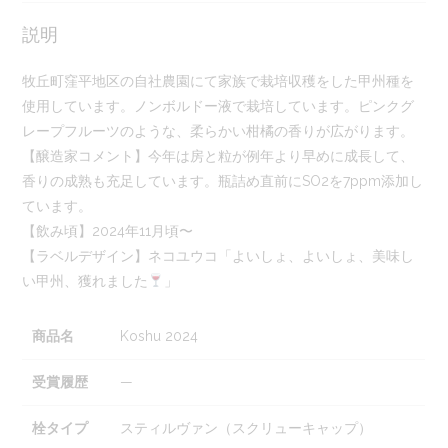
説明
牧丘町窪平地区の自社農園にて家族で栽培収穫をした甲州種を
使用しています。ノンボルドー液で栽培しています。ピンクグ
レープフルーツのような、柔らかい柑橘の香りが広がります。
【醸造家コメント】今年は房と粒が例年より早めに成長して、
香りの成熟も充足しています。瓶詰め直前にSO2を7ppm添加し
ています。
【飲み頃】2024年11月頃〜
【ラベルデザイン】ネコユウコ「よいしょ、よいしょ、美味し
い甲州、獲れました
」
商品名
Koshu 2024
受賞履歴
—
栓タイプ
スティルヴァン（スクリューキャップ）