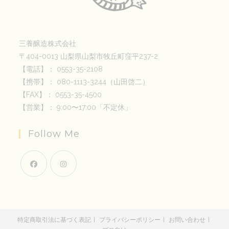
三養醸造株式会社
〒404-0013 山梨県山梨市牧丘町窪平237-2
【電話】： 0553-35-2108
【携帯】： 080-1113-3244（山田啓二）
【FAX】： 0553-35-4500
【営業】： 9:00〜17:00「不定休」
Follow Me
新
新
し
し
い
い
特定商取引法に基づく表記
プライバシーポリシー
お問い合わせ
タ
タ