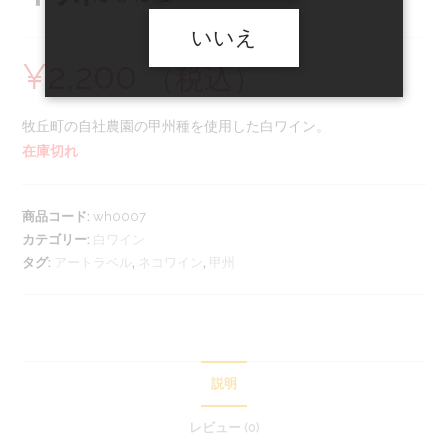
いいえ
¥
2,200
（税込）
牧丘町の自社農園の甲州種を使用した白ワイン。
在庫切れ
商品コード:
wh0007
カテゴリー:
白ワイン
タグ:
アートラベル
,
ネコワイン
,
甲州
説明
レビュー (0)