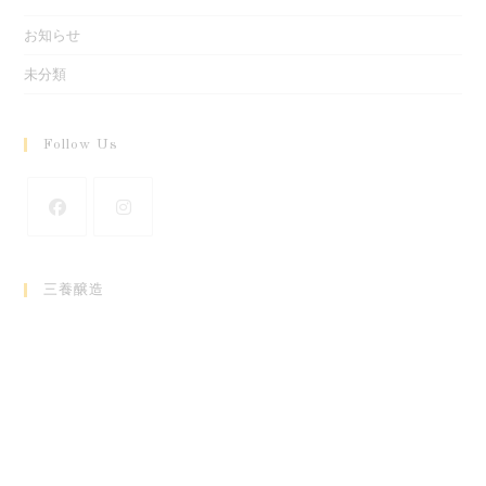
お知らせ
未分類
Follow Us
新
新
し
し
三養醸造
い
い
タ
タ
ブ
ブ
で
で
開
開
く
く