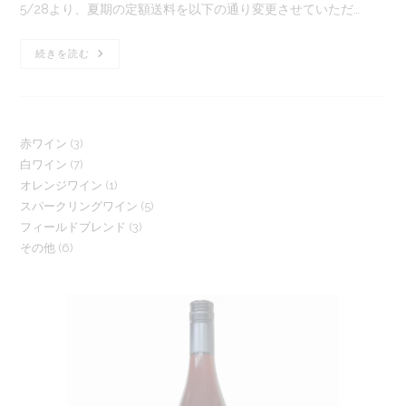
更
る
5/28より、夏期の定額送料を以下の通り変更させていただ…
日:
時
間:
【変
続きを読む
更】
5/28
か
ら
の
夏
3
期
赤ワイン
3
送
7
白ワイン
7
個
料
に
1
オレンジワイン
1
個
の
つ
5
スパークリングワイン
い
5
個
の
商
て
3
フィールドブレンド
3
個
の
商
品
6
その他
6
個
の
商
品
個
の
商
品
の
商
品
商
品
品