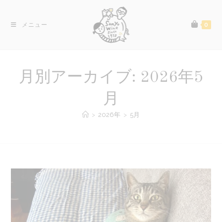
コ
ン
メニュー
0
テ
ン
ツ
へ
月別アーカイブ: 2026年5
ス
キ
月
ッ
>
2026年
>
5月
プ