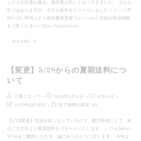
ぶどうの生育が進み、畑作業が忙しくなってきました。 そんな
日:
ゴ
最
に
中ではありますが、今月も新作をリリースしました！ にごり甲
リ
終
か
ー:
州2025 -甲州ぶどう栽培農家支援ワイン-vol.2 詳細は商品情報
変
か
更
る
をご覧ください♪ https://sanyowine.…
日:
時
間:
5/18
続きを読む
新
作
リ
リ
ー
ス
【変更】5/28からの夏期送料につ
の
お
いて
知
ら
せ
投
投
投
三養スタッフ
2026年5月14日
お知らせ
稿
稿
稿
投
読
2026年5月28日
読了時間の目安: 1分
者:
公
カ
稿
む
開
テ
の
の
【5/28変更】気温が高くなっているので、数日前倒しして、本
日:
ゴ
最
に
日ご注文分より夏期送料をスタートいたします。 いつもSanyo
リ
終
か
ー:
Wineをご愛飲いただき、誠にありがとうございます。 今年は
変
か