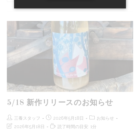
Sanyo
猫
の
日
キ
ャ
ン
ペ
ー
ン
の
お
知
ら
せ
5/18 新作リリースのお知らせ
投
投
投
三養スタッフ
2026年5月18日
お知らせ
稿
稿
稿
投
読
2026年5月18日
読了時間の目安: 1分
者:
公
カ
稿
む
開
テ
の
の