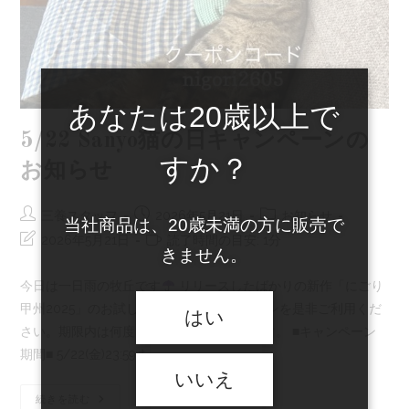
あなたは20歳以上で
5/22 Sanyo猫の日キャンペーンの
すか？
お知らせ
投
投
投
三養スタッフ
2026年5月21日
お知らせ
当社商品は、20歳未満の方に販売で
稿
稿
稿
投
読
2026年5月21日
読了時間の目安: 1分
者:
公
カ
きません。
稿
む
開
テ
の
の
今日は一日雨の牧丘です
リリースしたばかりの新作「にごり
日:
ゴ
最
に
甲州2025」のお試しに、猫の日キャンペーンを是非ご利用くだ
リ
はい
終
か
ー:
さい。期限内は何度でもご利用いただけます。 ■キャンペーン
変
か
更
る
期間■ 5/22(金)23:59ま…
日:
時
いいえ
間:
5/22
続きを読む