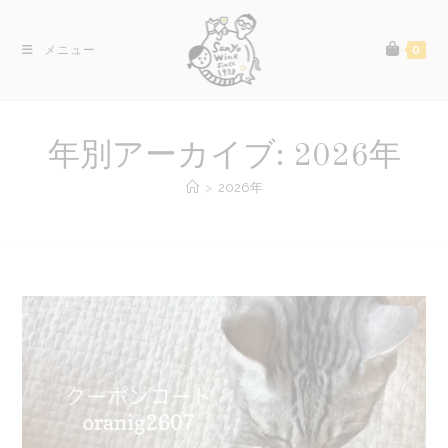
コ
ン
メニュー
0
テ
ン
ツ
へ
年別アーカイブ: 2026年
ス
キ
>
2026年
ッ
プ