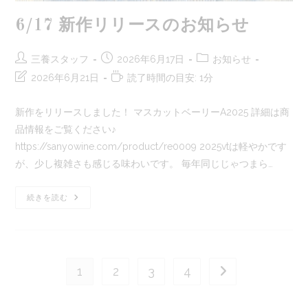
6/17 新作リリースのお知らせ
投
投
投
三養スタッフ
2026年6月17日
お知らせ
稿
稿
稿
投
読
2026年6月21日
読了時間の目安: 1分
者:
公
カ
稿
む
開
テ
の
の
新作をリリースしました！ マスカットベーリーA2025 詳細は商
日:
ゴ
最
に
品情報をご覧ください♪
リ
終
か
ー:
https://sanyowine.com/product/re0009 2025vtは軽やかです
変
か
更
る
が、少し複雑さも感じる味わいです。 毎年同じじゃつまら…
日:
時
間:
6/17
続きを読む
新
作
リ
リ
ー
ス
の
1
2
3
4
次のページへ
お
知
ら
せ