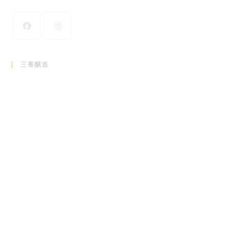
新
新
し
し
三養醸造
い
い
タ
タ
ブ
ブ
で
で
開
開
く
く