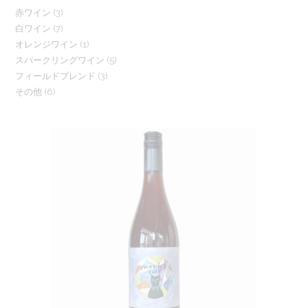
3
赤ワイン
3
7
白ワイン
7
個
1
オレンジワイン
1
個
の
5
スパークリングワイン
5
個
の
商
3
フィールドブレンド
3
個
の
商
品
6
その他
6
個
の
商
品
個
の
商
品
の
商
品
商
品
品