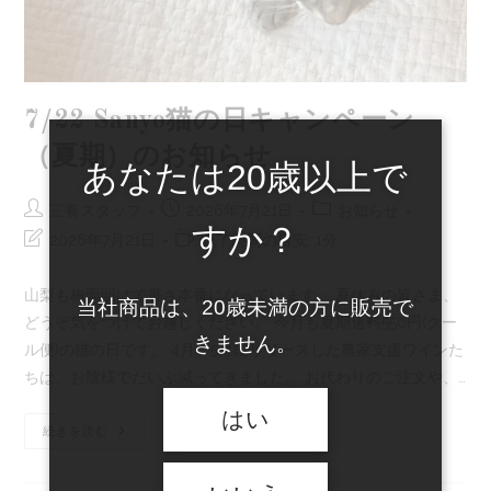
7/22 Sanyo猫の日キャンペーン
（夏期）のお知らせ
あなたは20歳以上で
投
投
投
三養スタッフ
2026年7月21日
お知らせ
すか？
稿
稿
稿
投
読
2026年7月21日
読了時間の目安: 1分
者:
公
カ
稿
む
開
テ
の
の
山梨も梅雨明けで暑さ本番になっています。 夏休みの皆さま、
日:
ゴ
当社商品は、20歳未満の方に販売で
最
に
どうぞ気をつけてお越しください。 今月も夏期送料550円(クー
リ
終
か
きません。
ー:
ル便)の猫の日です。 4月、5月にリリースした農家支援ワインた
変
か
更
る
ちは、お陰様でだいぶ減ってきました。 お代わりのご注文や、…
日:
時
はい
間:
7/22
続きを読む
Sanyo
猫
の