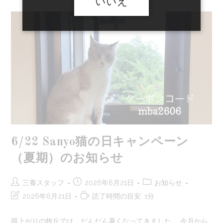
いいえ
日
キ
ャ
ン
ペ
ー
ン
（夏
期）
の
お
知
ら
せ
6/22 Sanyo猫の日キャンペーン
（夏期）のお知らせ
投
投
投
三養スタッフ
2026年6月21日
お知らせ
稿
稿
稿
投
読
2026年6月21日
読了時間の目安: 1分
者:
公
カ
稿
む
開
テ
の
の
雨上がりの牧丘では、だんだん暑くなってきました。 今月から