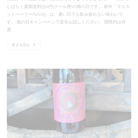
日:
ゴ
最
に
しばらく夏期送料550円(クール便)の猫の日です。 新作「マスカ
リ
終
か
ー:
ットベーリーA2025」は、暑い日でも飲み疲れない味わいで
変
か
更
る
す。 猫の日キャンペーンで是非お試しください。 期限内は何
日:
時
度…
間:
6/22
続きを読む
Sanyo
猫
の
日
キ
ャ
ン
ペ
ー
ン
（夏
期）
の
お
知
ら
せ