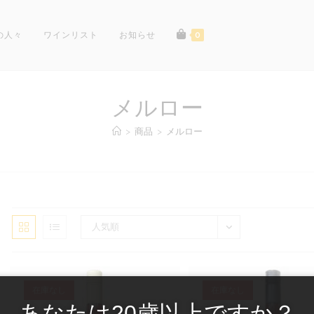
の人々
ワインリスト
お知らせ
0
メルロー
>
商品
>
メルロー
人気順
在庫なし
在庫なし
あなたは20歳以上ですか？