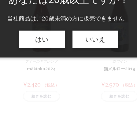
当社商品は、20歳未満の方に販売できません。
はい
いいえ
フィールドブレンド
赤ワイン
mäkioka2024
猫メルロー2019
¥
2,420
¥
2,970
（税込）
（税込
続きを読む
続きを読む