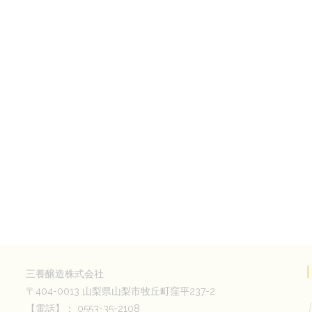
三養醸造株式会社
〒404-0013 山梨県山梨市牧丘町窪平237-2
【電話】： 0553-35-2108