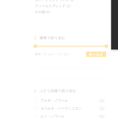
個
の
商
3
フィールドブレンド
3
個
の
商
品
6
その他
6
個
の
商
品
個
の
商
品
の
商
品
商
品
品
価格で絞り込む
最
最
価格:
¥2,420
—
¥2,970
絞り込み
低
高
価
価
格
格
ぶどう品種で絞り込む
アルモ・ノワール
(1)
カベルネ・ソーヴィニヨン
(1)
ピノ・ノワール
(2)