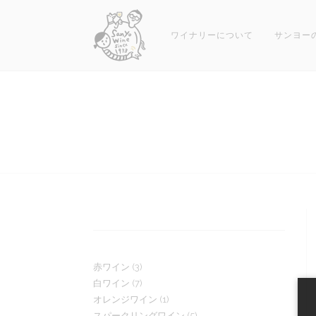
コ
ン
ワイナリーについて
サンヨー
テ
ン
ツ
へ
ス
キ
ッ
プ
3
赤ワイン
3
7
白ワイン
7
個
1
オレンジワイン
1
個
の
5
スパークリングワイン
5