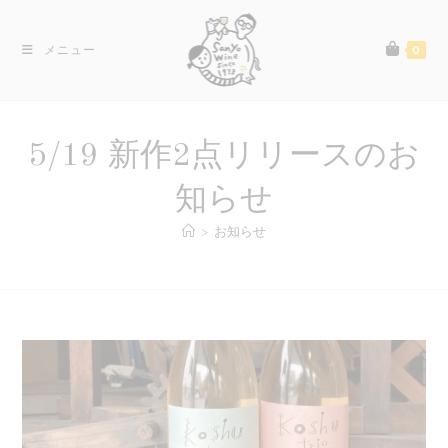
コ
ン
メニュー
0
テ
ン
ツ
へ
5/19 新作2点リリースのお
ス
キ
知らせ
ッ
>
お知らせ
プ