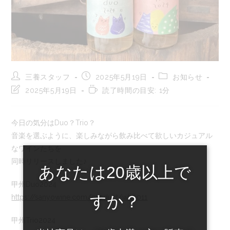
投
投
投
三養スタッフ
2025年5月19日
お知らせ
稿
稿
稿
投
読
2025年5月19日
読了時間の目安: 1分
者:
公
カ
稿
む
開
テ
の
の
日:
ゴ
最
に
今日の気分はDuo？Trio？
リ
終
か
ー:
音楽を選ぶように、楽しみながら飲み比べて欲しいカジュアル
変
か
更
る
なワインたちを
日:
時
同時リリースしました♪
間:
あなたは20歳以上で
甲州Duo2024
すか？
https://sanyowine.com/product/wh0011
甲州Trio2024