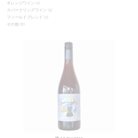
1
オレンジワイン
1
個
の
5
スパークリングワイン
5
個
の
商
3
フィールドブレンド
3
個
の
商
品
6
その他
6
個
の
商
品
個
の
商
品
の
商
品
商
品
品