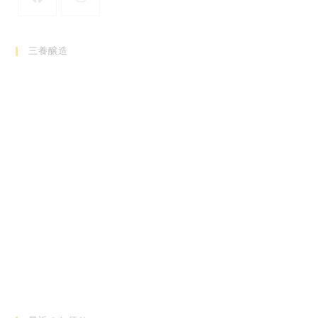
新
新
し
し
三養醸造
い
い
タ
タ
ブ
ブ
で
で
開
開
く
く