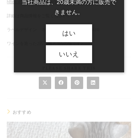
当社商品は、20歳未満の方に販売で
https://sanyowine.com/product/wh0012
きません。
詳細は商品情報をご覧ください♪
ラベルデザイン ネコユウコ @nekoyuko.420
はい
ワインを造った
2
匹の猫と
3
匹の猫です♪
いいえ
SHARE
PLEASE SHARE THIS
THIS
CONTENT
Opens
Opens
Opens
Opens
in
in
in
in
a
a
a
a
new
new
new
new
window
window
window
window
おすすめ