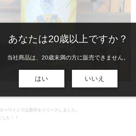
あなたは20歳以上ですか？
当社商品は、20歳未満の方に販売できません。
はい
いいえ
投
読
お知らせ
2024年11月3日
読了時間の目安: 1分
稿
む
の
の
最
に
ンヨーワインでは新作をリリースしました。
終
か
ました！！
変
か
更
る
日:
時
間: