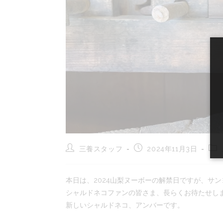
投
投
投
三養スタッフ
2024年11月3日
稿
稿
稿
者:
公
カ
開
テ
本日は、2024山梨ヌーボーの解禁日ですが、サ
日:
ゴ
シャルドネコファンの皆さま、長らくお待たせし
リ
ー:
新しいシャルドネコ、アンバーです。