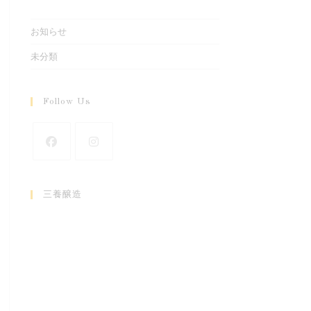
お知らせ
未分類
Follow Us
s
ow
新
新
し
し
三養醸造
い
い
タ
タ
ブ
ブ
で
で
開
開
く
く