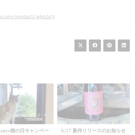
ne.com/product/wh0003
Opens
Opens
Opens
Open
in
in
in
in
a
a
a
a
new
new
new
new
window
window
window
wind
 Sanyo猫の日キャンペー
6/17 新作リリースのお知らせ