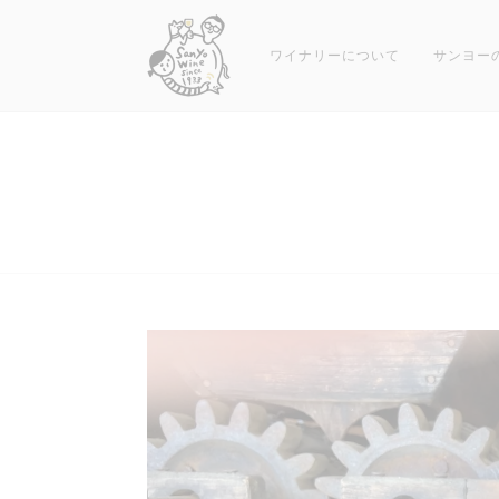
コ
ン
ワイナリーについて
サンヨー
テ
ン
ツ
へ
ス
キ
ッ
プ