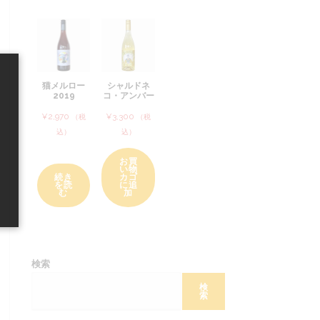
の
商
品
の
商
品
商
品
品
猫メルロー
シャルドネ
2019
コ・アンバー
¥
2,970
¥
3,300
（税
（税
込）
込）
お買
い物
続き
カゴ
を読
に追
む
加
検索
検
索