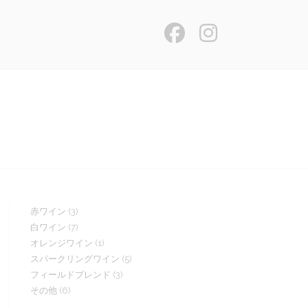
3
赤ワイン
3
7
白ワイン
7
個
1
オレンジワイン
1
個
の
5
スパークリングワイン
5
個
の
商
3
フィールドブレンド
3
個
の
商
品
6
その他
6
個
の
商
品
個