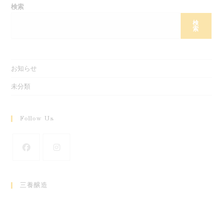
検索
検
索
お知らせ
未分類
Follow Us
新
新
し
し
三養醸造
い
い
タ
タ
ブ
ブ