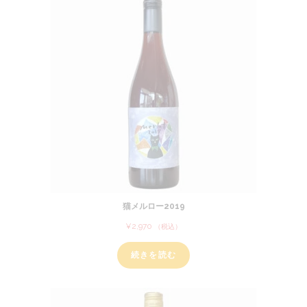
商
品
品
猫メルロー2019
¥
2,970
（税込）
続きを読む