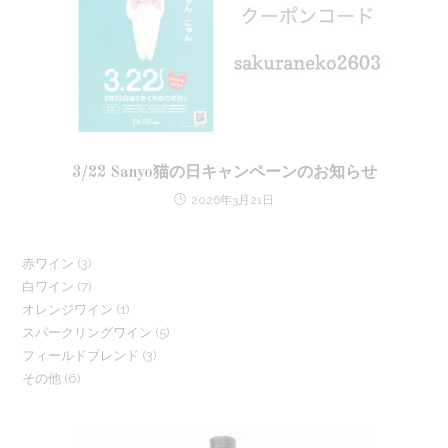
3/22 Sanyo猫の日キャンペーンのお知らせ
2026年3月21日
3
赤ワイン
3
7
白ワイン
7
個
1
オレンジワイン
1
個
の
5
スパークリングワイン
5
個
の
商
3
フィールドブレンド
3
個
の
商
品
6
その他
6
個
の
商
品
個
の
商
品
の
商
品