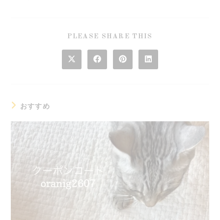
SHARE
PLEASE SHARE THIS
THIS
CONTENT
Opens
Opens
Opens
Opens
in
in
in
in
a
a
a
a
new
new
new
new
window
window
window
window
おすすめ