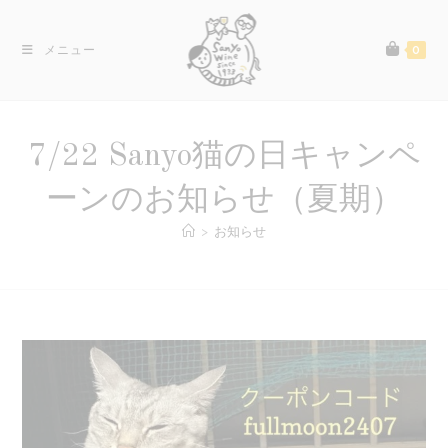
コ
ン
メニュー
0
テ
ン
ツ
へ
7/22 Sanyo猫の日キャンペ
ス
キ
ーンのお知らせ（夏期）
ッ
>
お知らせ
プ