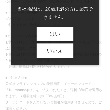
今月からしばらく夏期送料（550円クール便）となります。
当社商品は、20歳未満の方に販売で
■キャンペーン期間■
きません。
7/22( 月)23:59まで
ご注文は今から受付スタートします！
はい
■キャンペーン内容■
お買い上げ3500円（税込）以上で夏期送料クール便550円（税
込）でお送りします。
いいえ
お買い上げ10000円（税込）以上の方は、自動的に送料無料の
ため、クーポンは利用できません。
（沖縄、離島は別途送料がかかります。）
■ご注文方法■
公式オンラインショップの決済画面にてクーポンコード
「
fullmoon2407」
をご入力いただくと、送料-880円が適用さ
れます。（通常送料1430-880=550円）
クーポンコードを入力しないと割引が適用されませんので、ご
注意ください。