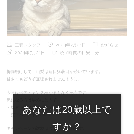
投
投
投
三養スタッフ
2024年7月21日
お知らせ
稿
稿
稿
投
読
2024年7月21日
読了時間の目安: 1分
者:
公
カ
稿
む
開
テ
の
の
日:
ゴ
最
に
梅雨明けして、山梨は連日猛暑日が続いています。
リ
終
か
ー:
皆さまもどうぞ無理されませんように。
変
か
更
る
日:
時
今月はペティヤン２種がまもなく完売です。
間:
気になる方は早めにどうぞ！
あなたは20歳以上で
・塩尻市産メルローペティヤン2020
・窪平ペティヤン2020
すか？
キャンペーンの対象は20歳以上の方です。