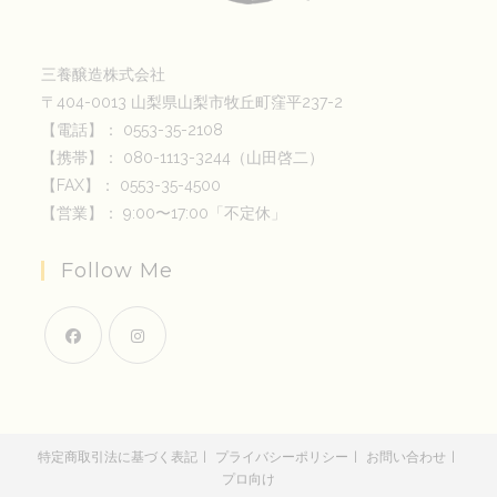
三養醸造株式会社
〒404-0013 山梨県山梨市牧丘町窪平237-2
【電話】： 0553-35-2108
【携帯】： 080-1113-3244（山田啓二）
【FAX】： 0553-35-4500
【営業】： 9:00〜17:00「不定休」
Follow Me
新
新
し
し
い
い
特定商取引法に基づく表記
プライバシーポリシー
お問い合わせ
タ
タ
プロ向け
ブ
ブ