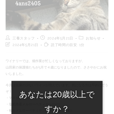
投
投
投
三養スタッフ
2024年5月21日
お知らせ
稿
稿
稿
投
読
2024年5月21日
読了時間の目安: 1分
者:
公
カ
稿
む
開
テ
の
の
日:
ゴ
最
に
ワイナリーでは、畑作業が忙しくなっておりますが、
リ
終
か
ー:
山田家の保護猫たちが5月で４歳になりましたので、ささやかにお祝
変
か
更
る
いしました。
日:
時
間:
今月は在庫の少ないワインが増えていま
す。気になる方は早めにどう
ぞ！
あなたは20歳以上で
・マスカットベーリーA SV
・塩尻市産メルローペティヤン2020
すか？
・牧丘メルローペティヤン2022 （残り12本）