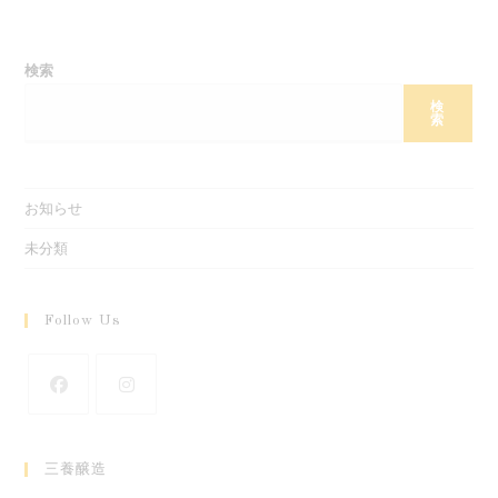
検索
検
索
お知らせ
未分類
Follow Us
新
新
し
し
三養醸造
い
い