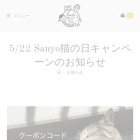
コ
ン
メニュー
0
テ
ン
ツ
へ
5/22 Sanyo猫の日キャンペ
ス
キ
ーンのお知らせ
ッ
>
お知らせ
プ