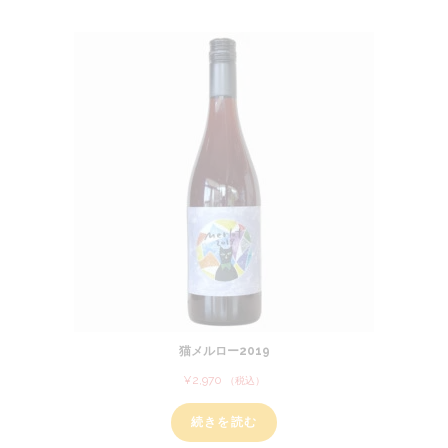
個
の
商
品
の
商
品
商
品
品
猫メルロー2019
¥
2,970
（税込）
続きを読む