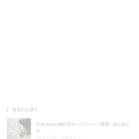
タ
タ
ブ
ブ
で
で
開
開
く
く
最近のお便り
7/22 Sanyo猫の日キャンペーン（夏期）のお知ら
せ
2026年7月21日
/
0件のコメント