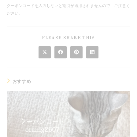
クーポンコードを入力しないと割引が適用されませんので、ご注意く
ださい。
SHARE
PLEASE SHARE THIS
THIS
CONTENT
Opens
Opens
Opens
Opens
in
in
in
in
a
a
a
a
new
new
new
new
window
window
window
window
おすすめ