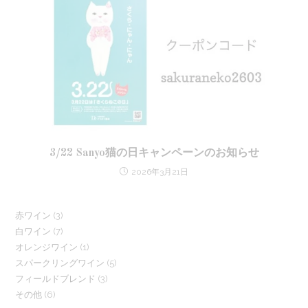
3/22 Sanyo猫の日キャンペーンのお知らせ
2026年3月21日
3
赤ワイン
3
7
白ワイン
7
個
1
オレンジワイン
1
個
の
5
スパークリングワイン
5
個
の
商
3
フィールドブレンド
3
個
の
商
品
6
その他
6
個
の
商
品