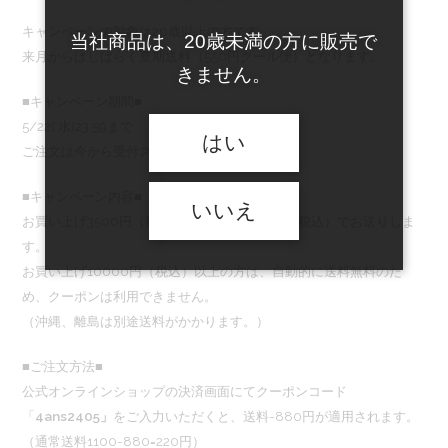
キャンペーンの対象は20歳以上の方です。
当社商品は、20歳未満の方に販売で
来月からはしばらく夏期送料（550円クール便）となります。
きません。
■キャンペーン期間■
5/22( 水)23:59まで
はい
ご注文は今から受付スタートします！
■キャンペーン内容■
いいえ
お買い上げ3500円（税込）以上で送料220円（税込）でお送りしま
す。
お買い上げ10000円（税込）以上の方は、自動的に送料無料のた
め、クーポンは利用できません。
（沖縄、離島は別途送料がかかります。）
■ご注文方法■
公式オンラインショップの決済画面にてクーポンコード
「
4ans2405」
をご入力いただくと、送料-880円が適用されます。
（通常送料1100-880=220円）