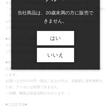
キャンペーンを実施しておりますが、今月は年に一度の
「1122（ワンワンニャンニャン）の日」ということで、2日間の
当社商品は、20歳未満の方に販売で
「Sanyo犬猫の日」を実施いたします。
きません。
12月のホリデーシーズンに向けてのまとめ買いにも最適です。
この機会にご注文お待ちしております！
はい
■キャンペーン期間■
11/22(火)-23(水) 23:59まで
ご注文は今から可能です！
いいえ
■キャンペーン内容■
お買い上げ3500円（税込）以上で送料220円（税込）でお送り
します。
お買い上げ10000円（税込）以上の方は、自動的に送料無料の
ため、クーポンは利用できません。
（沖縄、離島は別途送料がかかります。）
■ご注文方法■