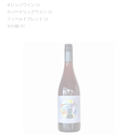
1
オレンジワイン
1
個
の
5
スパークリングワイン
5
個
の
商
3
フィールドブレンド
3
個
の
商
品
6
その他
6
個
の
商
品
個
の
商
品
の
商
品
商
品
品