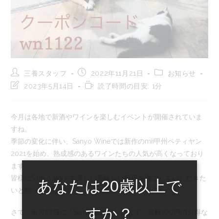
投
投
投
三養スタッフ
2022年11月21日
お知らせ
稿
稿
稿
投
読
2023年5月14日
読了時間の目安: 1分
者:
公
カ
稿
む
開
テ
の
の
日:
ゴ
最
に
今月は各地で新酒やワインを楽しむイベントが開催されていま
リ
終
か
ー:
すね。
変
か
更
る
季節の変化に伴い、Sanyo Wineでは新作のmii甲州ペティヤン
日:
時
2021を始め、熟成感のあるワインたちの人気が高くなっており
間:
ます。
皆様にSanyo Wineで楽しい美味しい毎日を過ごしていただきた
あなたは20歳以上で
いと願っております。
すか？
さて、毎月22日に「Sanyo猫の日」として、送料220円のお得な