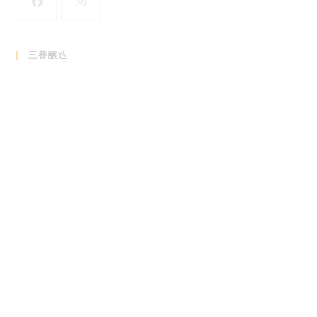
新
新
し
し
三養醸造
い
い
タ
タ
ブ
ブ
で
で
開
開
く
く