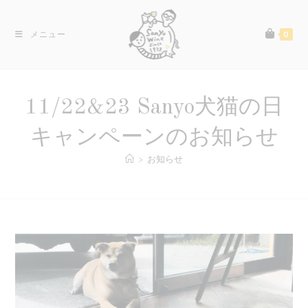
コ
ン
メニュー
0
テ
ン
ツ
へ
11/22&23 Sanyo犬猫の日
ス
キ
キャンペーンのお知らせ
ッ
>
お知らせ
プ