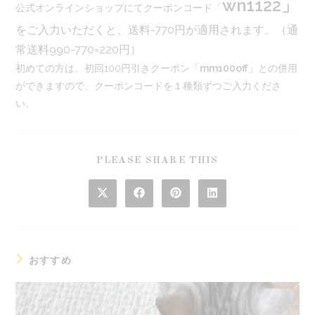
wn1122」
公式オンラインショップにてクーポンコード「
をご入力いただくと、送料-770円が適用されます。（通
常送料990-770=220円）
初めての方は、初回100円引きクーポン「
mm100off
」との併用
ができますので、クーポンコードを１種類ずつご入力くださ
い。
SHARE
PLEASE SHARE THIS
THIS
CONTENT
Opens
Opens
Opens
Opens
in
in
in
in
a
a
a
a
new
new
new
new
window
window
window
window
おすすめ