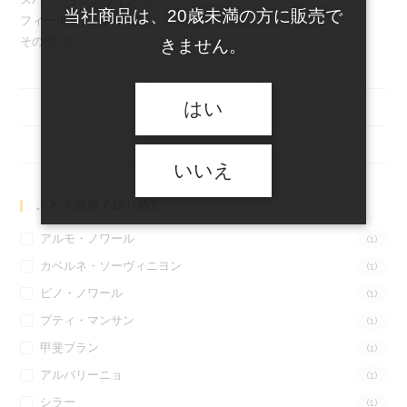
個
の
商
当社商品は、20歳未満の方に販売で
3
フィールドブレンド
3
個
の
商
品
6
その他
6
個
きません。
の
商
品
個
の
商
品
の
商
品
はい
商
品
品
いいえ
ぶどう品種で絞り込む
アルモ・ノワール
(1)
カベルネ・ソーヴィニヨン
(1)
ピノ・ノワール
(1)
プティ・マンサン
(1)
甲斐ブラン
(1)
アルバリーニョ
(1)
シラー
(1)