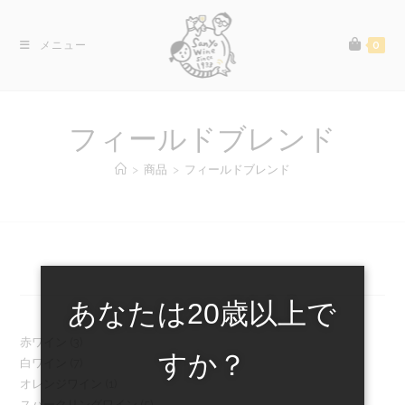
コ
ン
メニュー
0
テ
ン
ツ
へ
フィールドブレンド
ス
キ
>
商品
>
フィールドブレンド
ッ
プ
あなたは20歳以上で
3
赤ワイン
3
すか？
7
白ワイン
7
個
1
オレンジワイン
1
個
の
5
スパークリングワイン
5